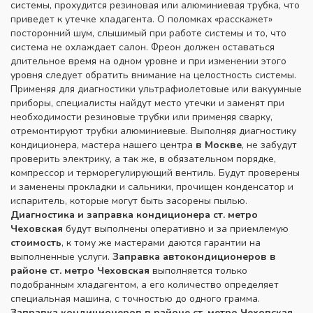
системы, прохудится резиновая или алюминиевая трубка, что
приведет к утечке хладагента. О поломках «расскажет»
посторонний шум, слышимый при работе системы и то, что
система не охлаждает салон. Фреон должен оставаться
длительное время на одном уровне и при изменении этого
уровня следует обратить внимание на целостность системы.
Применяя для диагностики ультрафиолетовые или вакуумные
приборы, специалисты найдут место утечки и заменят при
необходимости резиновые трубки или применяя сварку,
отремонтируют трубки алюминиевые. Выполняя диагностику
кондиционера, мастера нашего центра
в Москве
, не забудут
проверить электрику, а так же, в обязательном порядке,
компрессор и терморегулирующий вентиль. Будут проверены
и заменены прокладки и сальники, прочищен конденсатор и
испаритель, которые могут быть засорены пылью.
Диагностика и заправка
кондиционера ст. метро
Чеховская
будут выполнены оперативно и за приемлемую
стоимость
, к тому же мастерами даются гарантии на
выполненные услуги.
Заправка
автокондиционеров в
районе ст. метро Чеховская
выполняется только
подобранным хладагентом, а его количество определяет
специальная машина, с точностью до одного грамма.
Заправка кондиционеров в районе ст. метро Чеховская