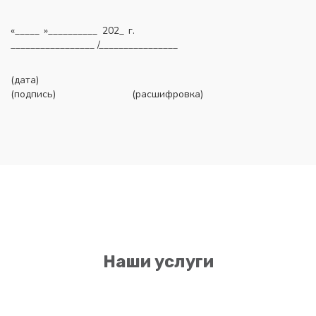
«_____ »__________ 202_ г.
_________________ /________________
(дата)
(подпись) (расшифровка)
Наши услуги