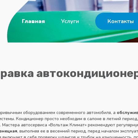
Главная
Услуги
Контакты
правка автокондиционер
привычным оборудованием современного автомобиля, а
обслужив
темы. Кондиционер просто необходим в салоне в летний период, 
а. Мастера автосервиса «Вольтаж Климат» рекомендуют регулярн
знецкая
, выполняя ее в весенний период, перед началом эксплу
я включает в себя проверку шлангов и трубок на изношенность, п