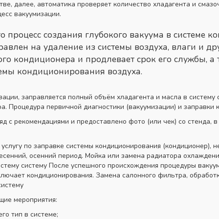
ве, далее, автоматика проверяет количество хладагента и смазо
цесс вакуумизации.
о процесс создания глубокого вакуума в системе 
авлен на удаление из системы воздуха, влаги и др
о кондиционера и продлевает срок его службы, а т
темы кондиционирования воздуха.
ции, заправляется полный объём хладагента и масла в систему с
. Процедура первичной диагностики (вакуумизации) и заправки к
яд с рекомендациями и предоставлено фото (или чек) со стенда, 
услугу по заправке системы кондиционирования (кондиционер), н
есенний, осенний период. Мойка или замена радиатора охлаждени
систему систему После успешного происхождения процедуры вакуу
исключает кондиционирования. Замена салонного фильтра, обработ
систему
щие мероприятия:
го тип в системе;